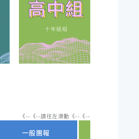
十年級組
《--《--請往左滑動《--《--
一般團報
個人報名