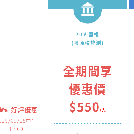
20人團報
(限原校施測)
全期間享
優惠價
$550
好評優惠
/人
025/09/15中午
12:00