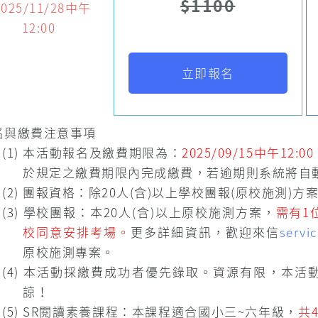
$1100
2025/11/28中午
12:00
立即報名
名與繳費注意事項
(1) 本活動報名及繳費期限為：
2025/09/15中午12:00
於規定之繳費期限內完成繳費，若逾期則系統將自
(2) 團報資格：除20人(含)以上學校團報(原校施測)
(3) 學校團報：本20人(含)以上原校施測方案，
需有1
校同意安排考場。
更多詳細資訊，歡迎來信
servi
原校施測專案。
(4) 本活動採繳費成功者優先錄取。資源有限，本
諒！
(5) SR閱讀素養課程：本課程適合國小三~六年級，
共