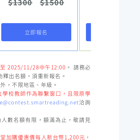
$1300
$1500
$1699
立即報名
立即報名
 至 2025/11/28中午12:00
。 請務必
動釋出名額，須重新報名。
方案外，不限地區、年級。
位學校教師作為聯繫窗口，且限原學
ce@contest.smartreading.net
洽詢
活動人數名額有限，額滿為止，敬請見
4堂加購優惠價每人新台幣1,200元，