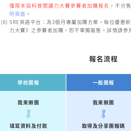
僅限本屆科普閱讀力大賽參賽者加購報名
，不分
明頁面
。
(6) SRE英語平台：為3個月專屬加購方案，每位優惠
力大賽》之參賽者加購，恕不單獨販售。詳情請參
報名流程
學校團報
一般團報
我來揪團
我來揪團
填寫資料及付款
取得及分享團報碼