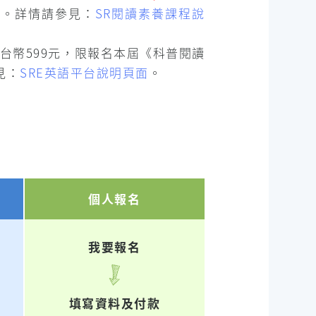
售。詳情請參見：
SR閱讀素養課程說
新台幣599元，限報名本屆《科普閱讀
見：
SRE英語平台說明頁面
。
個人報名
我要報名
填寫資料及付款